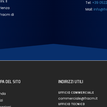
i. Il
Tel:
+39 052
rienza
Mail:
info@fr
 Fracm di
PA DEL SITO
INDIRIZZI UTILI
UFFICIO COMMERCIALE
enda
commerciale@fracm.it
zi
UFFICIO TECNICO