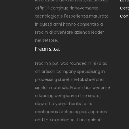
lavorazione della lamiera, acciaio ed
Lavo
affini. Il continuo rinnovamento
Cert
tecnologico e l'esperienza maturata
Cont
in questi anni hanno consentito a
Fracm di diventare azienda leader
nel settore.
Fracm s.p.a.
Fracm S.p.A. was founded in 1976 as
an artisan company specialising in
processing sheet metal, steel and
similar materials. Fracm has become
a leading company in the sector
down the years thanks to its
continuous technological upgrades
and the experience it has gained.