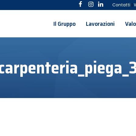
Contatti
|
Il Gruppo
Lavorazioni
Valo
carpenteria_piega_