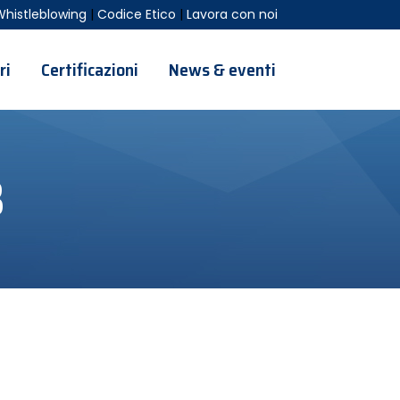
Whistleblowing
|
Codice Etico
|
Lavora con noi
ri
Certificazioni
News & eventi
3