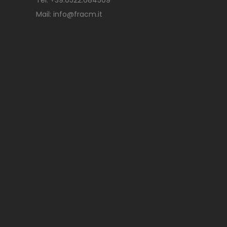
Tel.
+39.0522.684509
Mail:
info@fracm.it