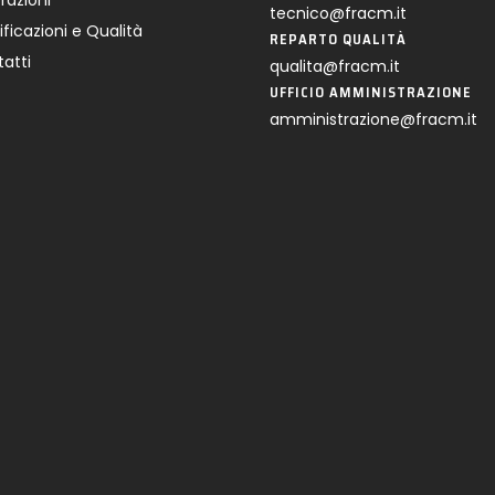
razioni
tecnico@fracm.it
ificazioni e Qualità
REPARTO QUALITÀ
atti
qualita@fracm.it
UFFICIO AMMINISTRAZIONE
amministrazione@fracm.it