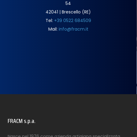
54
42041 | Brescello (RE)
Tel:
+39 0522 684509
Mail:
info@fracm.it
FRACM s.p.a.
Nasce nel 1976 come azienda artigiana specializzata