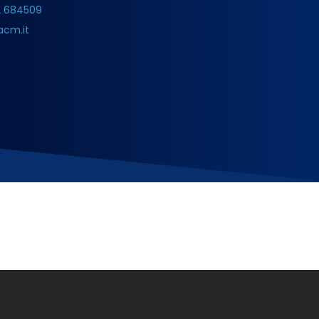
2 684509
acm.it