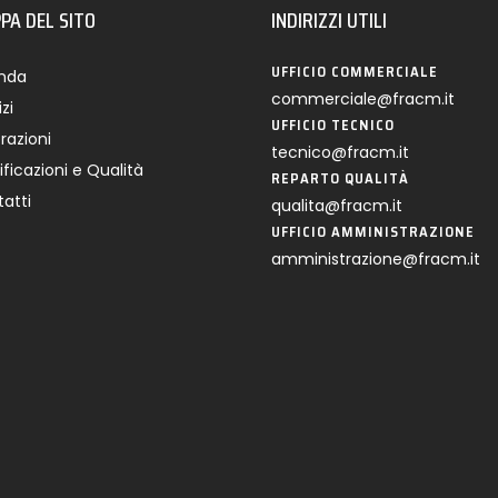
PA DEL SITO
INDIRIZZI UTILI
UFFICIO COMMERCIALE
enda
commerciale@fracm.it
zi
UFFICIO TECNICO
razioni
tecnico@fracm.it
ificazioni e Qualità
REPARTO QUALITÀ
atti
qualita@fracm.it
UFFICIO AMMINISTRAZIONE
amministrazione@fracm.it