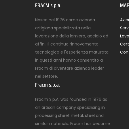
FRACM s.p.a.
MAP
Nasce nel 1976 come azienda
Azi
artigiana specializzata nella
Servi
lavorazione della lamiera, acciaio ed
Lavo
affini. Il continuo rinnovamento
Cert
tecnologico e l'esperienza maturata
Cont
in questi anni hanno consentito a
Fracm di diventare azienda leader
nel settore.
Fracm s.p.a.
Fracm S.p.A. was founded in 1976 as
an artisan company specialising in
processing sheet metal, steel and
similar materials. Fracm has become