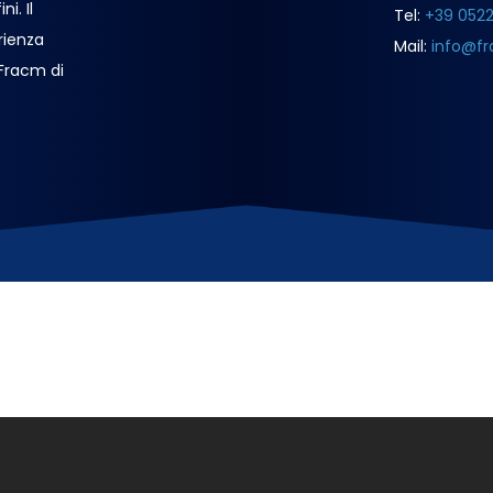
i. Il
Tel:
+39 052
rienza
Mail:
info@fr
 Fracm di