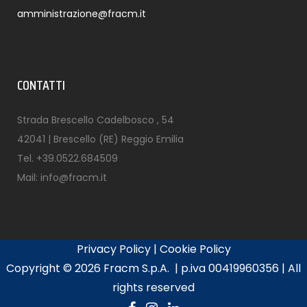
amministrazione@fracm.it
CONTATTI
Strada Brescello Cadelbosco , 54
42041 | Brescello (RE) Reggio Emilia
Tel.
+39.0522.684509
Mail:
info@fracm.it
Privacy Policy
|
Cookie Policy
Copyright ©
2026 Fracm S.p.A. | p.iva 00419960356 | All
rights reserved