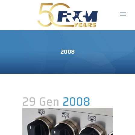
2008
29 Gen
2008