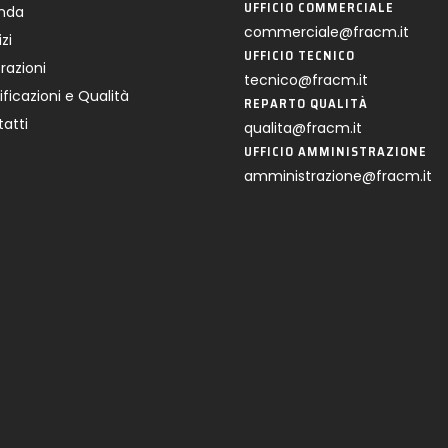
UFFICIO COMMERCIALE
enda
commerciale@fracm.it
zi
UFFICIO TECNICO
razioni
tecnico@fracm.it
ificazioni e Qualità
REPARTO QUALITÀ
atti
qualita@fracm.it
UFFICIO AMMINISTRAZIONE
amministrazione@fracm.it