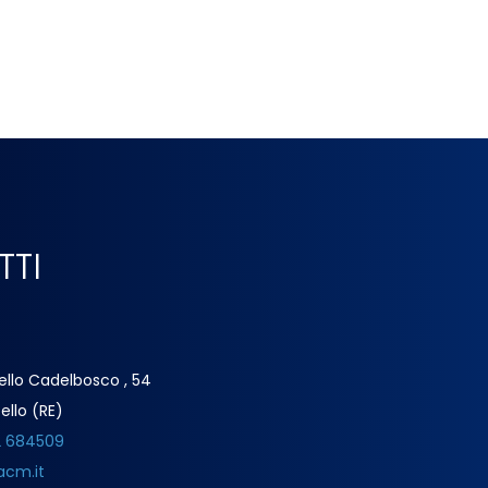
TTI
ello Cadelbosco , 54
ello (RE)
2 684509
acm.it