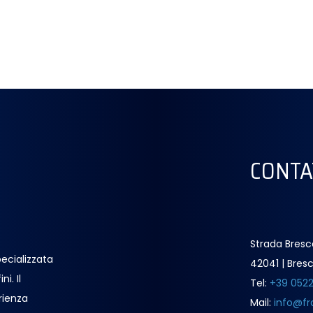
CONTA
Strada Bresc
ecializzata
42041 | Bresc
i. Il
Tel:
+39 052
rienza
Mail:
info@fr