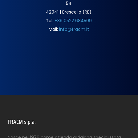
54
42041 | Brescello (RE)
Tel:
+39 0522 684509
Mail:
info@fracm.it
FRACM s.p.a.
Nasce nel 1976 come azienda artigiana specializzata