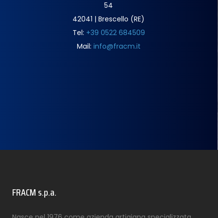
54
42041 | Brescello (RE)
Tel:
+39 0522 684509
Mail:
info@fracm.it
FRACM s.p.a.
Nasce nel 1976 come azienda artigiana specializzata