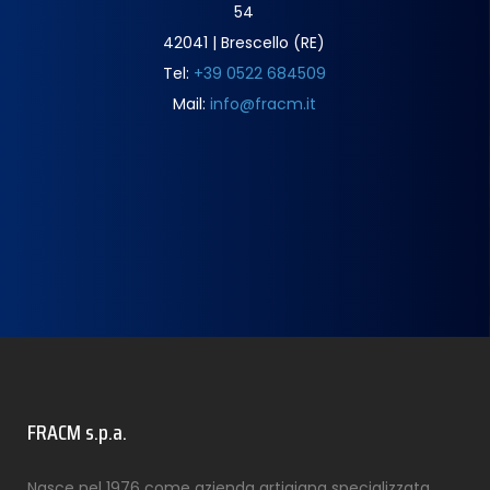
54
42041 | Brescello (RE)
Tel:
+39 0522 684509
Mail:
info@fracm.it
FRACM s.p.a.
Nasce nel 1976 come azienda artigiana specializzata