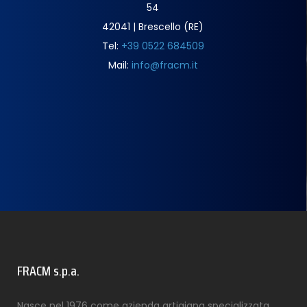
54
42041 | Brescello (RE)
Tel:
+39 0522 684509
Mail:
info@fracm.it
FRACM s.p.a.
Nasce nel 1976 come azienda artigiana specializzata