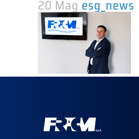
20 Mag
esg_news