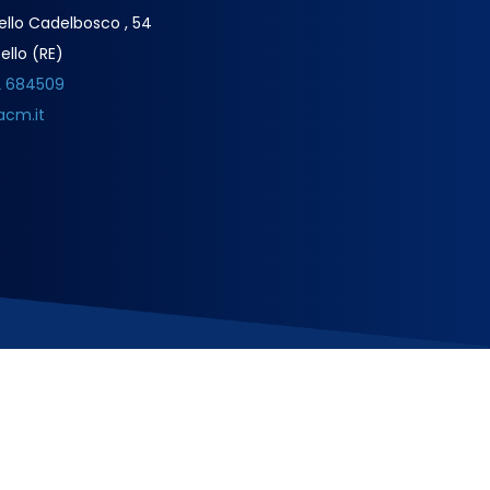
ello Cadelbosco , 54
ello (RE)
2 684509
acm.it