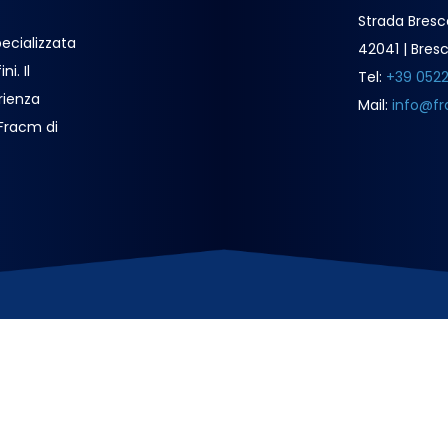
Strada Bresc
ecializzata
42041 | Bresc
i. Il
Tel:
+39 052
rienza
Mail:
info@fr
 Fracm di