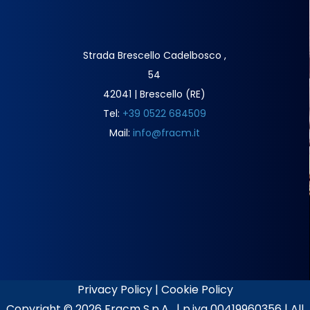
Strada Brescello Cadelbosco ,
54
42041 | Brescello (RE)
Tel:
+39 0522 684509
Mail:
info@fracm.it
Privacy Policy
|
Cookie Policy
Copyright ©
2026 Fracm S.p.A. | p.iva 00419960356 | All