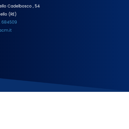
ello Cadelbosco , 54
ello (RE)
2 684509
acm.it