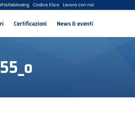
Whistleblowing
|
Codice Etico
|
Lavora con noi
ri
Certificazioni
News & eventi
55_o