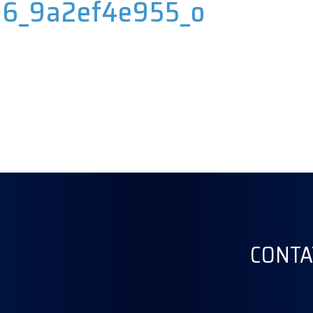
96_9a2ef4e955_o
CONTA