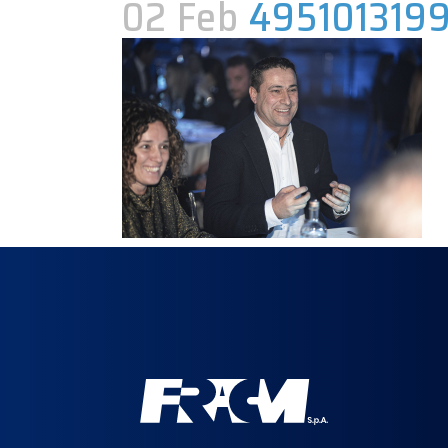
02 Feb
495101319