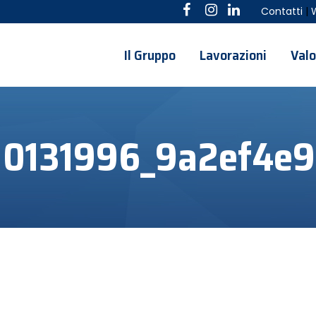
Contatti
|
Il Gruppo
Lavorazioni
Valo
10131996_9a2ef4e9