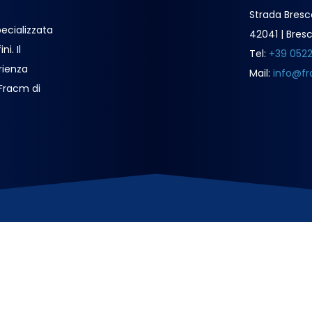
Strada Bresc
ecializzata
42041 | Bresc
i. Il
Tel:
+39 052
rienza
Mail:
info@fr
 Fracm di