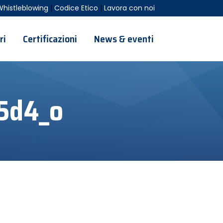
Whistleblowing
|
Codice Etico
|
Lavora con noi
ri
Certificazioni
News & eventi
5d4_o