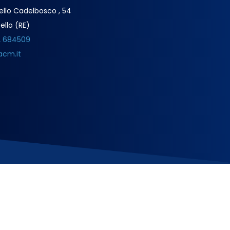
ello Cadelbosco , 54
ello (RE)
2 684509
acm.it