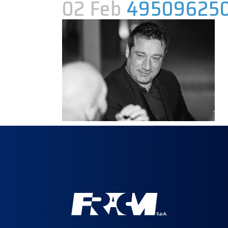
02 Feb
495096250