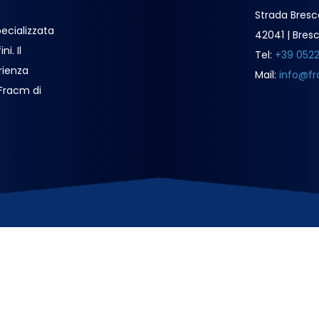
Strada Bresc
ecializzata
42041 | Bresc
i. Il
Tel:
+39 052
rienza
Mail:
info@fr
 Fracm di