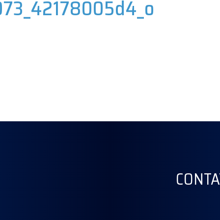
73_42178005d4_o
CONTA