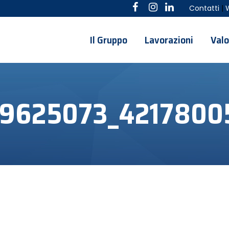
Contatti
|
Il Gruppo
Lavorazioni
Valo
9625073_4217800